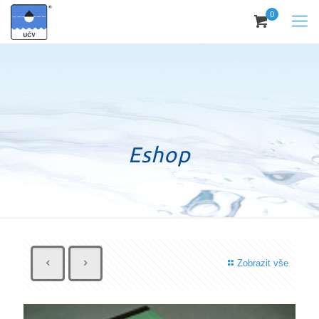
0
Eshop
Zobrazit vše