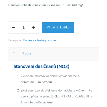
stanovení obsahu dusičnanů v rozsahu 10 až 140 mg/l
Tester
Přidat do košíku
dusičnany
quantity
Kategorie:
Doplňky - testery a sole
Popis
Stanovení dusičnanů (NO3)
Zkušební zkumavku dobře vypláchneme a
odměříme 5 ml vzorku.
Zkušební vzorek přelijeme do nádoby s víčkem. Ke
vzorku přidáme jednu lžičku NITRATE REAGENT a
1 minutu protřepáváme.