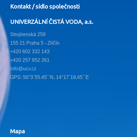
Kontakt / sídlo společnosti
UNIVERZÁLNÍ ČISTÁ VODA, a.s.
Strojírenská 259
155 21 Praha 5 - Zličín
+420 602 332 143
+420 257 952 261
info@ucv.cz
GPS: 50°3´55.45´´N, 14°17´19,45´´E
Mapa