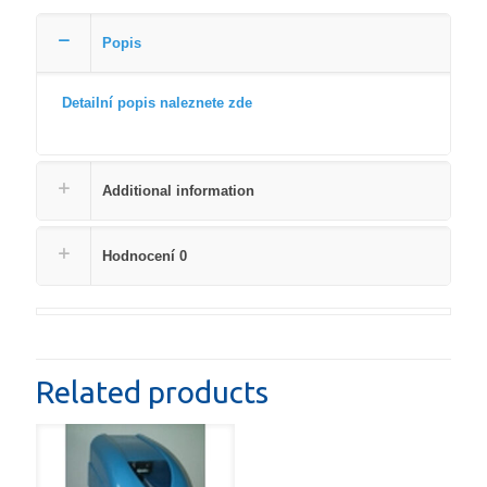
4
Popis
N
MINIBOY
WMF
Detailní popis naleznete zde
1"
quantity
Additional information
Hodnocení
0
Related products