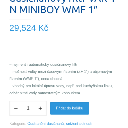
N MINIBOY WMF 1″
29,524
Kč
– nejmenší automatický dusičnanový filtr
– možnost volby mezi časovým řízením (ZF 1″) a objemovým
řízením (WMF 1″), cena shodná
– vhodný pro lokální úpravu vody, např. pod kuchyňskou linku,
odběr pitné vody samostatným kohoutkem
Automatický
Přidat do košíku
dusičnanový
filtr
Kategorie:
Odstranění dusičnanů, snížení solnosti
VAK