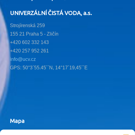
UNIVERZÁLNÍ ČISTÁ VODA, a.s.
Strojírenská 259
155 21 Praha 5 - Zličín
+420 602 332 143
+420 257 952 261
info@ucv.cz
GPS: 50°3´55.45´´N, 14°17´19,45´´E
Mapa