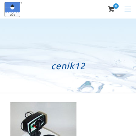
0
cenik12