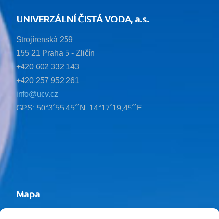
UNIVERZÁLNÍ ČISTÁ VODA, a.s.
Strojírenská 259
155 21 Praha 5 - Zličín
+420 602 332 143
+420 257 952 261
info@ucv.cz
GPS: 50°3´55.45´´N, 14°17´19,45´´E
Mapa