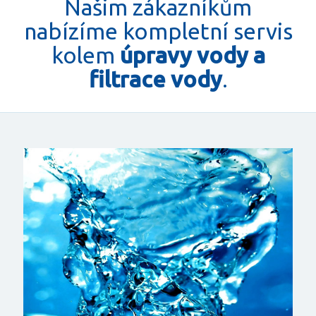
Našim zákazníkům
nabízíme kompletní servis
kolem
úpravy vody a
filtrace vody
.
Úp