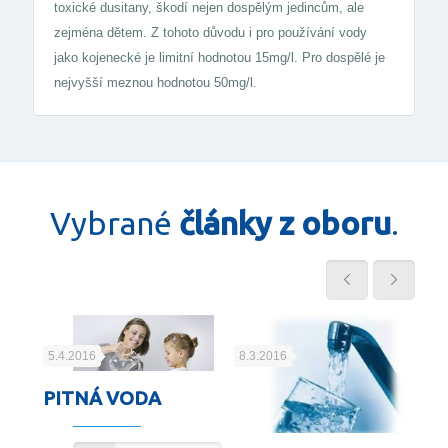
toxické dusitany, škodí nejen dospělým jedincům, ale
zejména dětem. Z tohoto důvodu i pro používání vody
jako kojenecké je limitní hodnotou 15mg/l. Pro dospělé je
nejvyšší meznou hodnotou 50mg/l.
Vybrané
články z oboru
.
5.4.2016
8.3.2016
29
PITNÁ VODA