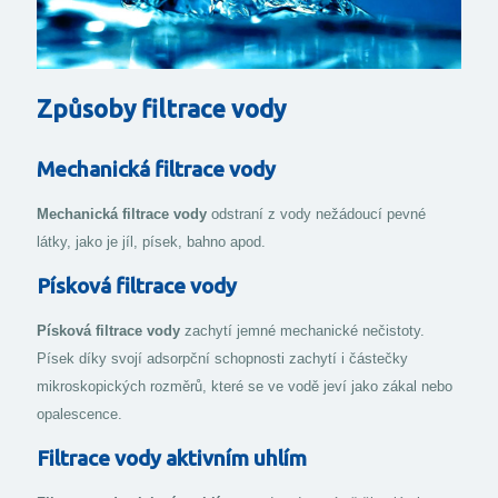
Na ro
ntrace
podze
ví
Způsoby filtrace vody
obsah
dních
koroz
nebez
Mechanická filtrace vody
vody 
Mechanická filtrace vody
odstraní z vody nežádoucí pevné
látky, jako je jíl, písek, bahno apod.
Písková filtrace vody
Písková filtrace vody
zachytí jemné mechanické nečistoty.
Písek díky svojí adsorpční schopnosti zachytí i částečky
mikroskopických rozměrů, které se ve vodě jeví jako zákal nebo
opalescence.
Filtrace vody aktivním uhlím