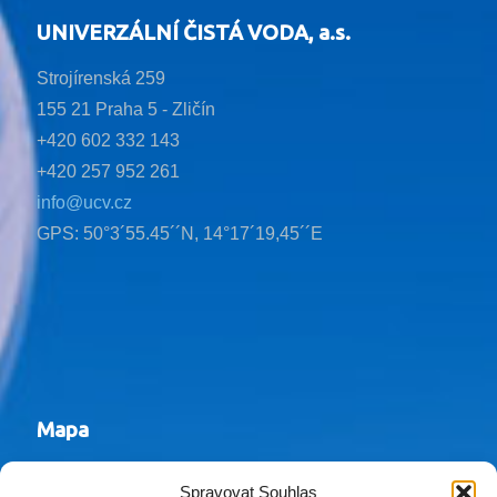
UNIVERZÁLNÍ ČISTÁ VODA, a.s.
Strojírenská 259
155 21 Praha 5 - Zličín
+420 602 332 143
+420 257 952 261
info@ucv.cz
GPS: 50°3´55.45´´N, 14°17´19,45´´E
Mapa
Spravovat Souhlas