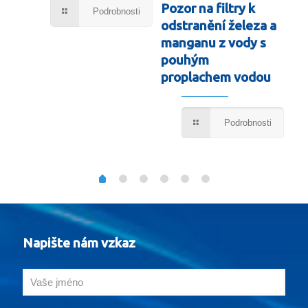
Pozor na filtry k
Podrobnosti
odstranění železa a
manganu z vody s
ÚP
sti
pouhým
ST
proplachem vodou
M
Z
Podrobnosti
Napište nám vzkaz